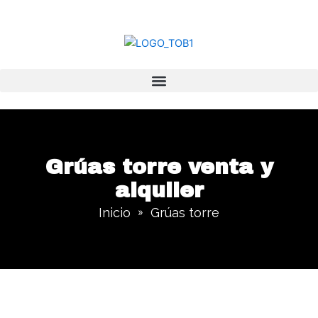
Ir
al
contenido
Grúas torre venta y
alquiler
Inicio
Grúas torre
»