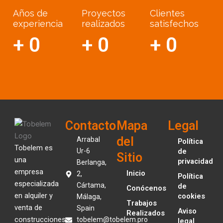
Años de
Proyectos
Clientes
experiencia
realizados
satisfechos
+
0
+
0
+
0
Contacto
Mapa
Legal
del
Arrabal
Política
Tobelem es
Ur-6
de
Sitio
una
privacidad
Berlanga,
empresa
Inicio
2,
Política
especializada
Cártama,
de
Conócenos
en alquiler y
cookies
Málaga,
Trabajos
venta de
Spain
Aviso
Realizados
construcciones
tobelem@tobelem.pro
legal